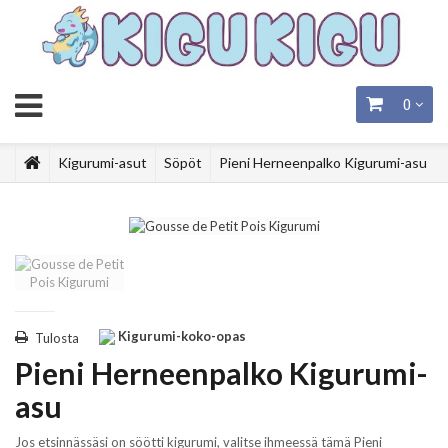
0
Kigurumi-asut
Söpöt
Pieni Herneenpalko Kigurumi-asu
Kigurumi-koko-opas
Tulosta
Pieni Herneenpalko Kigurumi-
asu
Jos etsinnässäsi on söötti kigurumi, valitse ihmeessä tämä Pieni