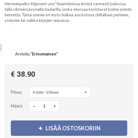
Herneenpalko Kigurumi-asu! Naamiaisissa erotut varmasti joukossa
tällä vihreänsävyisellä haalarilla, jonka etuosaa koristavat kolme pientä
hernettä. Tämä onesie on myös huikea asu kotona chillailuun perheen,
ystävien tai vaikka kirjojen seurassa.
Arvioitu "
Erinomainen
"
€ 38.90
Pituus
S (140 - 159cm)
-
+
Määrä
LISÄÄ OSTOSKORIIN