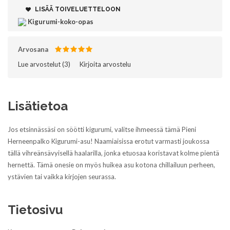
LISÄÄ TOIVELUETTELOON
Kigurumi-koko-opas
Arvosana
Lue arvostelut (
3
)‎
Kirjoita arvostelu
Lisätietoa
Jos etsinnässäsi on söötti kigurumi, valitse ihmeessä tämä Pieni
Herneenpalko Kigurumi-asu! Naamiaisissa erotut varmasti joukossa
tällä vihreänsävyisellä haalarilla, jonka etuosaa koristavat kolme pientä
hernettä. Tämä onesie on myös huikea asu kotona chillailuun perheen,
ystävien tai vaikka kirjojen seurassa.
Tietosivu