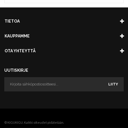
TIETOA
KAUPPAMME
OTA YHTEYTTÄ
UUTISKIRJE
LIITY
© KIGUKIGU. Kaikki oikeudet pidätetään.